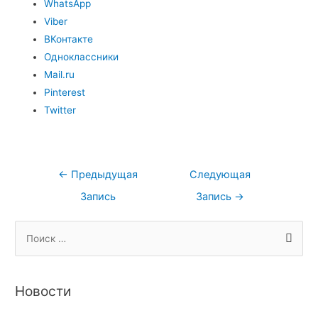
WhatsApp
Viber
ВКонтакте
Одноклассники
Mail.ru
Pinterest
Twitter
←
Предыдущая
Следующая
Запись
Запись
→
А
Р
П
р
у
о
х
б
и
и
р
Новости
с
в
и
к