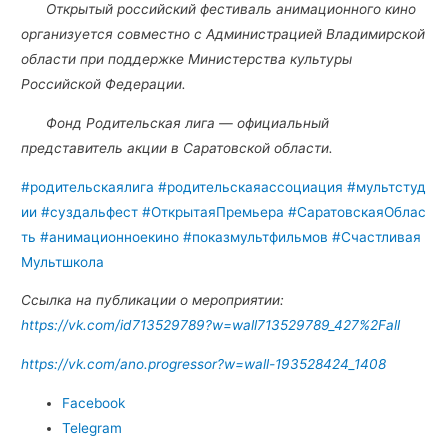
Открытый российский фестиваль анимационного кино
организуется совместно с Администрацией Владимирской
области при поддержке Министерства культуры
Российской Федерации.
Фонд Родительская лига — официальный
представитель акции в Саратовской области.
#родительскаялига
#родительскаяассоциация
#мультстуд
ии
#суздальфест
#ОткрытаяПремьера
#СаратовскаяОблас
ть
#анимационноекино
#показмультфильмов
#Счастливая
Мультшкола
Ссылка на публикации о мероприятии:
https://vk.com/id713529789?w=wall713529789_427%2Fall
https://vk.com/ano.progressor?w=wall-193528424_1408
Facebook
Telegram