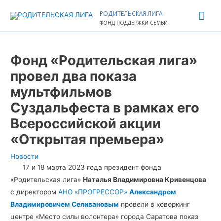
Перейти
Гла
РОДИТЕЛЬСКАЯ ЛИГА
к
ФОНД ПОДДЕРЖКИ СЕМЬИ
ме
содержимому
Навигация
по
Фонд «Родительская лига»
записям
провел два показа
мультфильмов
Суздальфеста в рамках его
Всероссийской акции
«Открытая премьера»
Новости
17 и 18 марта 2023 года президент фонда
«Родительская лига»
Наталья Владимировна Кривенцова
с директором
АНО «ПРОГРЕССОР»
Александром
Владимировичем Селивановым
провели в коворкинг
центре «Место силы волонтера» города Саратова показ