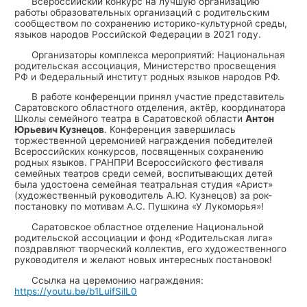
Всероссийский конкурс на лучшую организацию
работы образовательных организаций с родительским
сообществом по сохранению историко-культурной среды,
языков народов Российской Федерации в 2021 году.
Организаторы комплекса мероприятий: Национальная
родительская ассоциация, Министерство просвещения
РФ и Федеральный институт родных языков народов РФ.
В работе конференции принял участие представитель
Саратовского областного отделения, актёр, координатора
Школы семейного театра в Саратовской области
Антон
Юрьевич Кузнецов
. Конференция завершилась
торжественной церемонией награждения победителей
Всероссийских конкурсов, посвященных сохранению
родных языков. ГРАНПРИ Всероссийского фестиваля
семейных театров среди семей, воспитывающих детей
была удостоена семейная театральная студия «Арист»
(художественный руководитель А.Ю. Кузнецов) за рок-
постановку по мотивам А.С. Пушкина «У Лукоморья»!
Саратовское областное отделение Национальной
родительской ассоциации и фонд «Родительская лига»
поздравляют творческий коллектив, его художественного
руководителя и желают новых интересных постановок!
Ссылка на церемонию награждения:
https://youtu.be/b1LuifSilL0