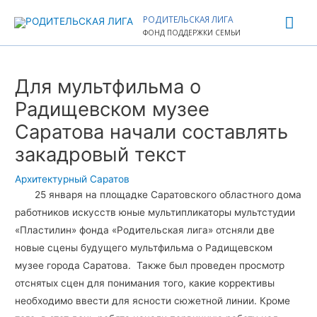
Перейти
Гла
РОДИТЕЛЬСКАЯ ЛИГА
к
ФОНД ПОДДЕРЖКИ СЕМЬИ
ме
содержимому
Навигация
по
Для мультфильма о
записям
Радищевском музее
Саратова начали составлять
закадровый текст
Архитектурный Саратов
25 января на площадке Саратовского областного дома
работников искусств юные мультипликаторы мультстудии
«Пластилин» фонда «Родительская лига» отсняли две
новые сцены будущего мультфильма о Радищевском
музее города Саратова. Также был проведен просмотр
отснятых сцен для понимания того, какие коррективы
необходимо ввести для ясности сюжетной линии. Кроме