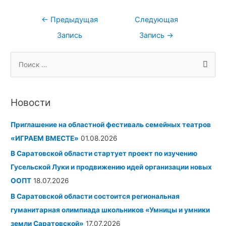
←
Предыдущая
Следующая
Запись
Запись
→
А
Р
П
р
у
о
х
б
и
и
р
Новости
с
в
и
к
Приглашение на областной фестиваль семейных театров
ы
к
:
«ИГРАЕМ ВМЕСТЕ»
01.08.2026
и
В Саратовской области стартует проект по изучению
Гусельской Луки и продвижению идей организации новых
ООПТ
18.07.2026
В Саратовской области состоится региональная
гуманитарная олимпиада школьников «Умницы и умники
земли Саратовской»
17.07.2026