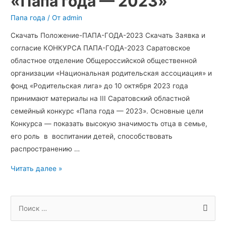
«Папа года — 2023»
семейном
Папа года
/ От
admin
конкурсе
«Папа
Скачать Положение-ПАПА-ГОДА-2023 Скачать Заявка и
года
согласие КОНКУРСА ПАПА-ГОДА-2023 Саратовское
—
областное отделение Общероссийской общественной
2023»
организации «Национальная родительская ассоциация» и
фонд «Родительская лига» до 10 октября 2023 года
принимают материалы на III Саратовский областной
семейный конкурс «Папа года — 2023». Основные цели
Конкурса — показать высокую значимость отца в семье,
его роль в воспитании детей, способствовать
распространению …
Читать далее »
А
Р
П
р
у
о