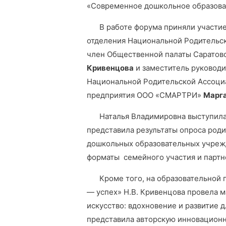
«Современное дошкольное образован
В работе форума приняли участи
отделения Национальной Родительск
член Общественной палаты Саратов
Кривенцова
и заместитель руководи
Национальной Родительской Ассоци
предприятия ООО «СМАРТРИ»
Марга
Наталья Владимировна выступила
представила результаты опроса род
дошкольных образовательных учрежд
форматы семейного участия и партн
Кроме того, на образовательной 
— успех» Н.В. Кривенцова провела 
искусство: вдохновение и развитие д
представила авторскую инновацион