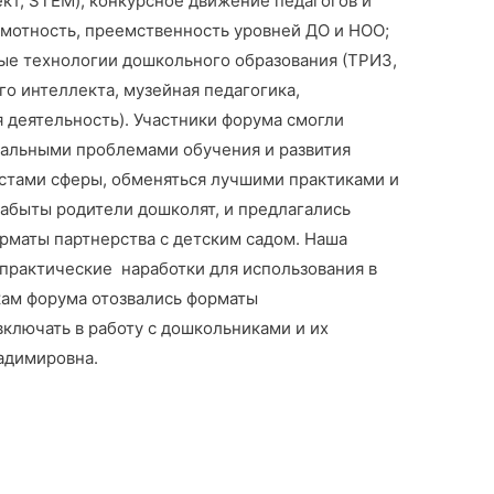
кт, STEM); конкурсное движение педагогов и
амотность, преемственность уровней ДО и НОО;
ые технологии дошкольного образования (ТРИЗ,
о интеллекта, музейная педагогика,
 деятельность). Участники форума смогли
туальными проблемами обучения и развития
стами сферы, обменяться лучшими практиками и
забыты родители дошколят, и предлагались
рматы партнерства с детским садом. Наша
 практические наработки для использования в
икам форума отозвались форматы
ключать в работу с дошкольниками и их
адимировна.