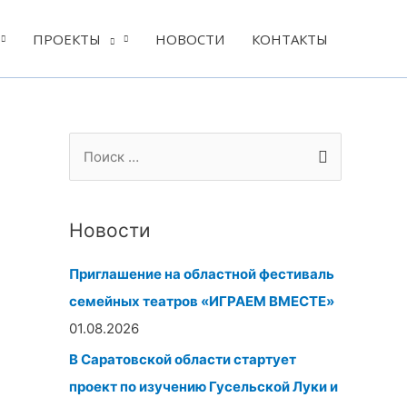
ПРОЕКТЫ
НОВОСТИ
КОНТАКТЫ
А
Р
П
р
у
о
х
б
и
и
р
Новости
с
в
и
к
Приглашение на областной фестиваль
ы
к
:
семейных театров «ИГРАЕМ ВМЕСТЕ»
и
01.08.2026
В Саратовской области стартует
проект по изучению Гусельской Луки и