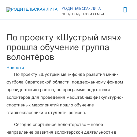
Перейти
Гла
РОДИТЕЛЬСКАЯ ЛИГА
к
ФОНД ПОДДЕРЖКИ СЕМЬИ
ме
содержимому
Навигация
по
По проекту «Шустрый мяч»
записям
прошла обучение группа
волонтёров
Новости
По проекту «Шустрый мяч» фонда развития мини-
футбола Саратовской области, поддержанному фондом
президентских грантов, по программе подготовки
волонтеров для проведения масштабных физкультурно-
спортивных мероприятий пршло обучение
старшеклассники и студенты региона.
Сегодня спортивное волонтерство – новое
направление развития волонтерской деятельности в