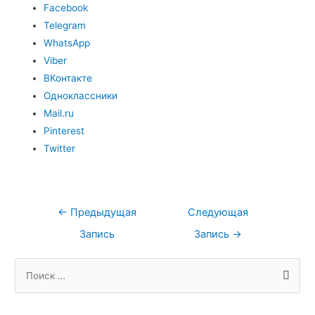
Facebook
Telegram
WhatsApp
Viber
ВКонтакте
Одноклассники
Mail.ru
Pinterest
Twitter
←
Предыдущая
Следующая
Запись
Запись
→
А
Р
П
р
у
о
х
б