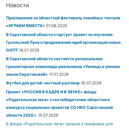
и
и
р
Новости
с
в
и
к
Приглашение на областной фестиваль семейных театров
ы
к
:
«ИГРАЕМ ВМЕСТЕ»
01.08.2026
и
В Саратовской области стартует проект по изучению
Гусельской Луки и продвижению идей организации новых
ООПТ
18.07.2026
В Саратовской области состоится региональная
гуманитарная олимпиада школьников «Умницы и умники
земли Саратовской»
17.07.2026
Футбол для детей: честный разговор
16.07.2026
Проект «РОССИЯ В КАДРЕ И В ЗВУКЕ» фонда
«Родительская лига» стал победителем областного
конкурса социальных проектов СО НКО Саратовской
области 2026 г.
15.07.2026
В фонде «Родительская лига» прошла стажировка для