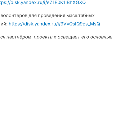
tps://disk.yandex.ru/i/eZ1E0K1lBhXGXQ
 волонтеров для проведения масштабных
тий:
https://disk.yandex.ru/i/9VVQslQ9ps_MsQ
тся партнёром проекта и освещает его основные