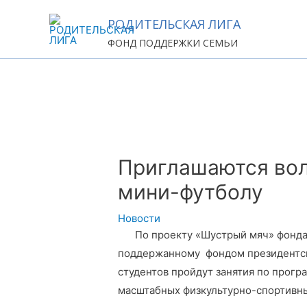
Перейти
РОДИТЕЛЬСКАЯ ЛИГА
к
ФОНД ПОДДЕРЖКИ СЕМЬИ
содержимому
Навигация
по
записям
Приглашаются вол
мини-футболу
Новости
По проекту «Шустрый мяч» фонда
поддержанному фондом президентски
студентов пройдут занятия по прогр
масштабных физкультурно-спортивн