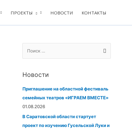
ПРОЕКТЫ
НОВОСТИ
КОНТАКТЫ
А
Р
П
р
у
о
х
б
и
и
р
Новости
с
в
и
к
Приглашение на областной фестиваль
ы
к
:
семейных театров «ИГРАЕМ ВМЕСТЕ»
и
01.08.2026
В Саратовской области стартует
проект по изучению Гусельской Луки и