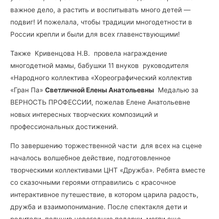
важное дело, а растить и воспитывать много детей —
подвиг! И пожелала, чтобы традиции многодетности в
России крепли и были для всех главенствующими!
Также Кривенцова Н.В. провела награждение
многодетной мамы, бабушки 11 внуков руководителя
«Народного коллектива «Хореографический коллектив
«Гран Па»
Светличной Елены Анатольевны
Медалью за
ВЕРНОСТЬ ПРОФЕССИИ, пожелав Елене Анатольевне
новых интересных творческих композиций и
профессиональных достижений.
По завершению торжественной части для всех на сцене
началось волшебное действие, подготовленное
творческими коллективами ЦНТ «Дружба». Ребята вместе
со сказочными героями отправились с красочное
интерактивное путешествие, в котором царила радость,
дружба и взаимопонимание. После спектакля дети и
родители, получив новогодние подарки, могли еще