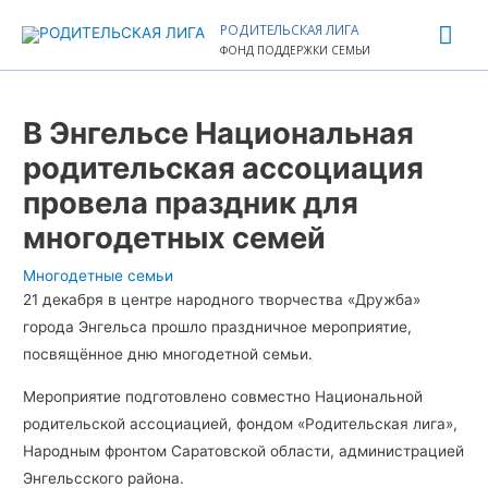
Перейти
Гла
РОДИТЕЛЬСКАЯ ЛИГА
к
ФОНД ПОДДЕРЖКИ СЕМЬИ
ме
содержимому
Навигация
по
В Энгельсе Национальная
записям
родительская ассоциация
провела праздник для
многодетных семей
Многодетные семьи
21 декабря в центре народного творчества «Дружба»
города Энгельса прошло праздничное мероприятие,
посвящённое дню многодетной семьи.
Мероприятие подготовлено совместно Национальной
родительской ассоциацией, фондом «Родительская лига»,
Народным фронтом Саратовской области, администрацией
Энгельсского района.