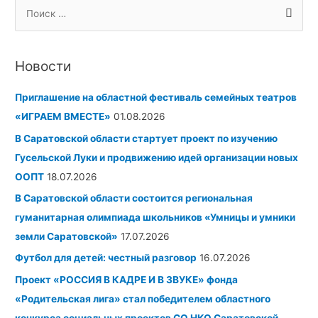
А
Р
П
р
у
о
х
б
и
и
р
Новости
с
в
и
к
Приглашение на областной фестиваль семейных театров
ы
к
:
«ИГРАЕМ ВМЕСТЕ»
01.08.2026
и
В Саратовской области стартует проект по изучению
Гусельской Луки и продвижению идей организации новых
ООПТ
18.07.2026
В Саратовской области состоится региональная
гуманитарная олимпиада школьников «Умницы и умники
земли Саратовской»
17.07.2026
Футбол для детей: честный разговор
16.07.2026
Проект «РОССИЯ В КАДРЕ И В ЗВУКЕ» фонда
«Родительская лига» стал победителем областного
конкурса социальных проектов СО НКО Саратовской