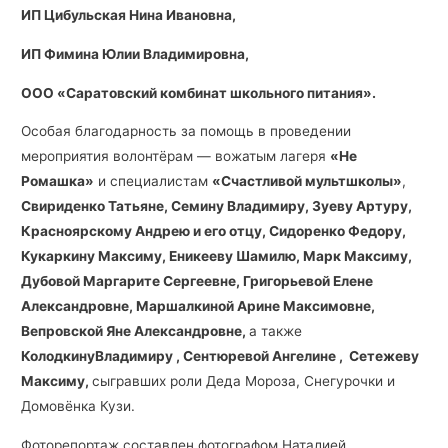
ИП Цибульская Нина Ивановна,
ИП Фимина Юлии Владимировна,
ООО «Саратовский комбинат школьного питания».
Особая благодарность за помощь в проведении
мероприятия волонтёрам — вожатым лагеря
«Не
Ромашка»
и специалистам
«Счастливой мультшколы»
,
Свириденко Татьяне, Семину Владимиру, Зуеву Артуру,
Красноярскому Андрею и его отцу, Сидоренко Федору,
Кукаркину Максиму, Еникееву Шамилю, Марк Максиму,
Дубовой Маргарите Сергеевне, Григорьевой Елене
Александровне, Маршалкиной Арине Максимовне,
Вепровской Яне Александровне,
а также
КолодкинуВладимиру , Сентюревой Ангелине , Сетежеву
Максиму,
сыгравших роли Деда Мороза, Снегурочки и
Домовёнка Кузи.
Фоторепортаж составлен фотографом Наталией